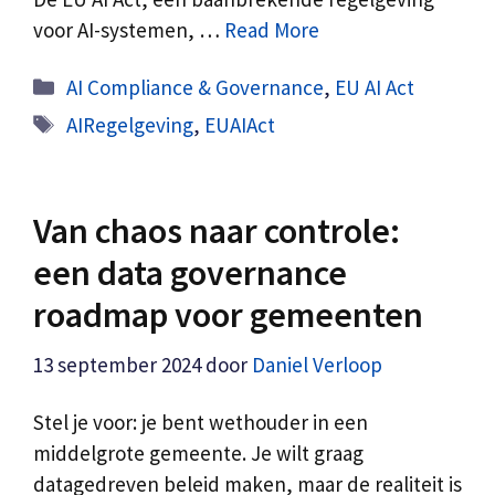
voor AI-systemen, …
Read More
Categorieën
AI Compliance & Governance
,
EU AI Act
Tags
AIRegelgeving
,
EUAIAct
Van chaos naar controle:
een data governance
roadmap voor gemeenten
13 september 2024
door
Daniel Verloop
Stel je voor: je bent wethouder in een
middelgrote gemeente. Je wilt graag
datagedreven beleid maken, maar de realiteit is