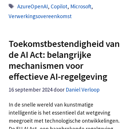
Tags
AzureOpenAI
,
Copilot
,
Microsoft
,
Verwerkingsovereenkomst
Toekomstbestendigheid van
de AI Act: belangrijke
mechanismen voor
effectieve AI-regelgeving
16 september 2024
door
Daniel Verloop
In de snelle wereld van kunstmatige
intelligentie is het essentieel dat wetgeving
meegroeit met technologische ontwikkelingen.
De EU AI Act, een baanbrekende regelgeving