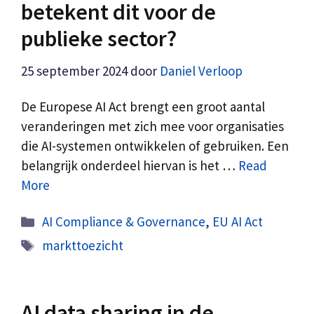
betekent dit voor de
publieke sector?
25 september 2024
door
Daniel Verloop
De Europese AI Act brengt een groot aantal
veranderingen met zich mee voor organisaties
die AI-systemen ontwikkelen of gebruiken. Een
belangrijk onderdeel hiervan is het …
Read
More
Categorieën
AI Compliance & Governance
,
EU AI Act
Tags
markttoezicht
AI data sharing in de