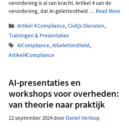
verordening is al van kracht. Artikel 4 van de
verordening, dat AI-geletterdheid …
Read More
Categorieën
Artikel 4 Compliance
,
CiviQs Diensten
,
Trainingen & Presentaties
Tags
AICompliance
,
AIGeletterdheid
,
Artikel4Compliance
AI-presentaties en
workshops voor overheden:
van theorie naar praktijk
12 september 2024
door
Daniel Verloop