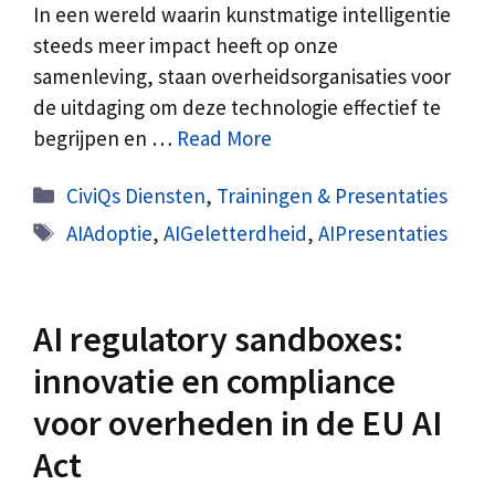
In een wereld waarin kunstmatige intelligentie
steeds meer impact heeft op onze
samenleving, staan overheidsorganisaties voor
de uitdaging om deze technologie effectief te
begrijpen en …
Read More
Categorieën
CiviQs Diensten
,
Trainingen & Presentaties
Tags
AIAdoptie
,
AIGeletterdheid
,
AIPresentaties
AI regulatory sandboxes:
innovatie en compliance
voor overheden in de EU AI
Act