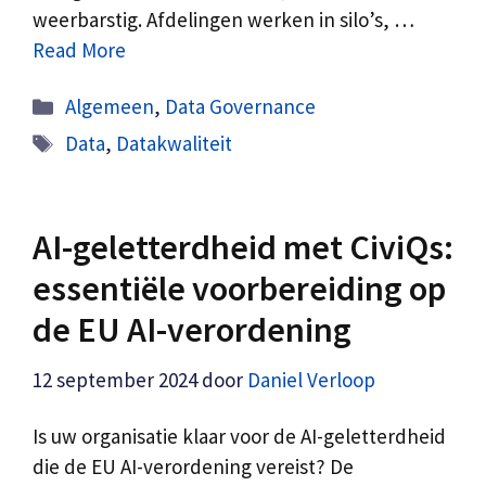
weerbarstig. Afdelingen werken in silo’s, …
Read More
Categorieën
Algemeen
,
Data Governance
Tags
Data
,
Datakwaliteit
AI-geletterdheid met CiviQs:
essentiële voorbereiding op
de EU AI-verordening
12 september 2024
door
Daniel Verloop
Is uw organisatie klaar voor de AI-geletterdheid
die de EU AI-verordening vereist? De