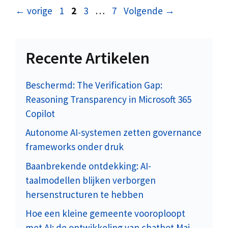
Pagina
Pagina
Pagina
Pagina
←
vorige
1
2
3
…
7
Volgende
→
Recente Artikelen
Beschermd: The Verification Gap:
Reasoning Transparency in Microsoft 365
Copilot
Autonome AI-systemen zetten governance
frameworks onder druk
Baanbrekende ontdekking: AI-
taalmodellen blijken verborgen
hersenstructuren te hebben
Hoe een kleine gemeente vooroploopt
met AI: de ontwikkeling van chatbot Mai