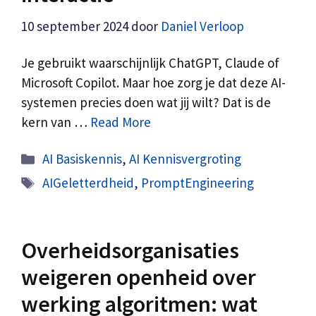
10 september 2024
door
Daniel Verloop
Je gebruikt waarschijnlijk ChatGPT, Claude of
Microsoft Copilot. Maar hoe zorg je dat deze AI-
systemen precies doen wat jij wilt? Dat is de
kern van …
Read More
Categorieën
AI Basiskennis
,
AI Kennisvergroting
Tags
AIGeletterdheid
,
PromptEngineering
Overheidsorganisaties
weigeren openheid over
werking algoritmen: wat