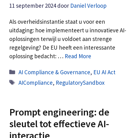
11 september 2024
door
Daniel Verloop
Als overheidsinstantie staat u voor een
uitdaging: hoe implementeert u innovatieve AI-
oplossingen terwijl u voldoet aan strenge
regelgeving? De EU heeft een interessante
oplossing bedacht: …
Read More
Categorieën
AI Compliance & Governance
,
EU AI Act
Tags
AICompliance
,
RegulatorySandbox
Prompt engineering: de
sleutel tot effectieve AI-
interactie