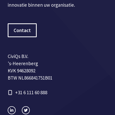
innovatie binnen uw organisatie.
Contact
CiviQs B.V.
's-Heerenberg
KVK 94628092
BTW NL866841751B01
+31 6 111 60 888