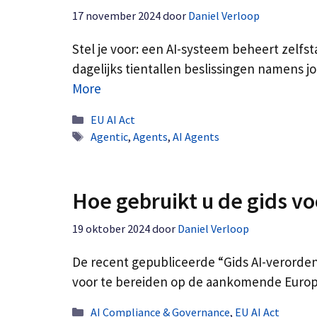
17 november 2024
door
Daniel Verloop
Stel je voor: een AI-systeem beheert zelf
dagelijks tientallen beslissingen namens 
More
Categorieën
EU AI Act
Tags
Agentic
,
Agents
,
AI Agents
Hoe gebruikt u de gids v
19 oktober 2024
door
Daniel Verloop
De recent gepubliceerde “Gids AI-verorde
voor te bereiden op de aankomende Europes
Categorieën
AI Compliance & Governance
,
EU AI Act