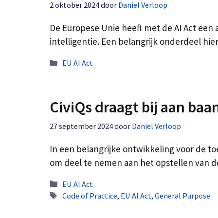
2 oktober 2024
door
Daniel Verloop
De Europese Unie heeft met de AI Act een
intelligentie. Een belangrijk onderdeel hi
Categorieën
EU AI Act
CiviQs draagt bij aan ba
27 september 2024
door
Daniel Verloop
In een belangrijke ontwikkeling voor de to
om deel te nemen aan het opstellen van 
Categorieën
EU AI Act
Tags
Code of Practice
,
EU AI Act
,
General Purpose