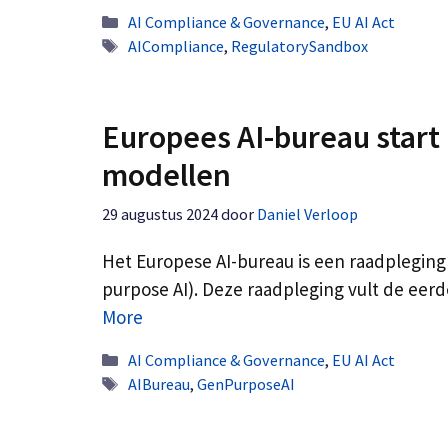
Categorieën
AI Compliance & Governance
,
EU AI Act
Tags
AICompliance
,
RegulatorySandbox
Europees AI-bureau start
modellen
29 augustus 2024
door
Daniel Verloop
Het Europese AI-bureau is een raadplegin
purpose AI). Deze raadpleging vult de ee
More
Categorieën
AI Compliance & Governance
,
EU AI Act
Tags
AIBureau
,
GenPurposeAI