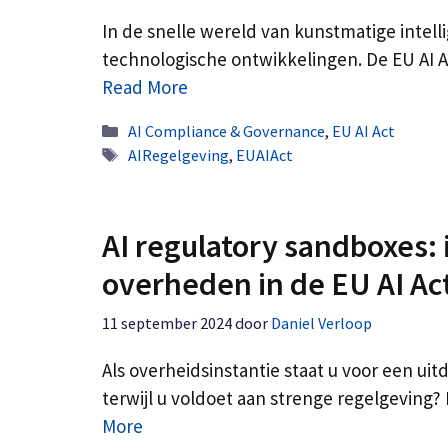
In de snelle wereld van kunstmatige intell
technologische ontwikkelingen. De EU AI 
Read More
Categorieën
AI Compliance & Governance
,
EU AI Act
Tags
AIRegelgeving
,
EUAIAct
AI regulatory sandboxes:
overheden in de EU AI Ac
11 september 2024
door
Daniel Verloop
Als overheidsinstantie staat u voor een ui
terwijl u voldoet aan strenge regelgeving
More