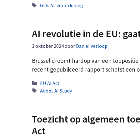
Tags
Gids AI-verordening
AI revolutie in de EU: ga
3 oktober 2024
door
Daniel Verloop
Brussel droomt hardop van een toppositie i
recent gepubliceerd rapport schetst een 
Categorieën
EU AI Act
Tags
Adopt AI Study
Toezicht op algemeen toe
Act