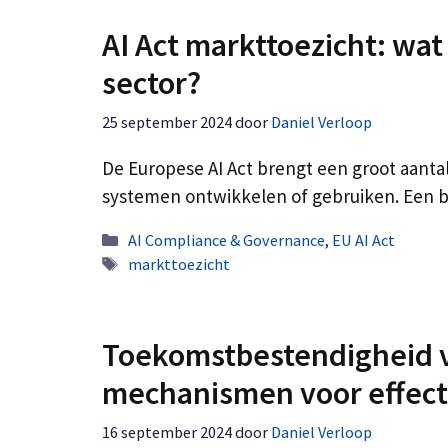
AI Act markttoezicht: wat
sector?
25 september 2024
door
Daniel Verloop
De Europese AI Act brengt een groot aantal
systemen ontwikkelen of gebruiken. Een b
Categorieën
AI Compliance & Governance
,
EU AI Act
Tags
markttoezicht
Toekomstbestendigheid va
mechanismen voor effect
16 september 2024
door
Daniel Verloop