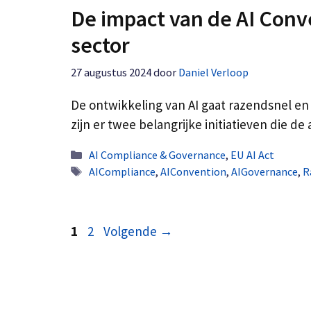
De impact van de AI Conv
sector
27 augustus 2024
door
Daniel Verloop
De ontwikkeling van AI gaat razendsnel en 
zijn er twee belangrijke initiatieven die 
Categorieën
AI Compliance & Governance
,
EU AI Act
Tags
AICompliance
,
AIConvention
,
AIGovernance
,
R
Pagina
Pagina
1
2
Volgende
→