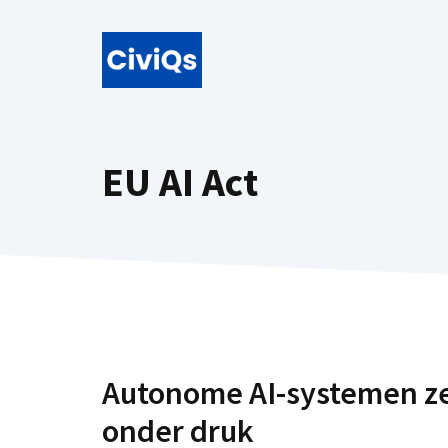
Ga
naar
de
inhoud
EU AI Act
Autonome AI-systemen z
onder druk