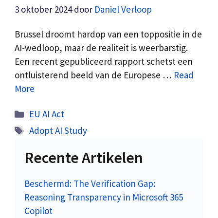
3 oktober 2024
door
Daniel Verloop
Brussel droomt hardop van een toppositie in de
AI-wedloop, maar de realiteit is weerbarstig.
Een recent gepubliceerd rapport schetst een
ontluisterend beeld van de Europese …
Read
More
Categorieën
EU AI Act
Tags
Adopt AI Study
Recente Artikelen
Beschermd: The Verification Gap:
Reasoning Transparency in Microsoft 365
Copilot