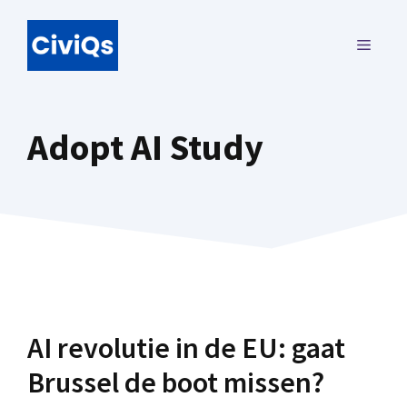
Ga
naar
MENU
de
inhoud
Adopt AI Study
AI revolutie in de EU: gaat
Brussel de boot missen?