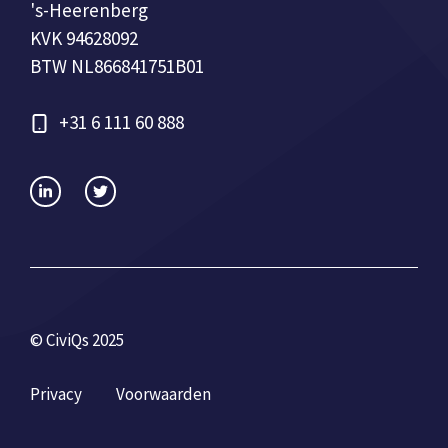
's-Heerenberg
KVK 94628092
BTW NL866841751B01
+31 6 111 60 888
© CiviQs 2025
Privacy
Voorwaarden