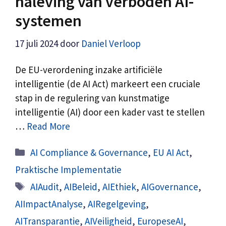
naleving van verboden AI-
systemen
17 juli 2024
door
Daniel Verloop
De EU-verordening inzake artificiële
intelligentie (de AI Act) markeert een cruciale
stap in de regulering van kunstmatige
intelligentie (AI) door een kader vast te stellen
…
Read More
Categorieën
AI Compliance & Governance
,
EU AI Act
,
Praktische Implementatie
Tags
AIAudit
,
AIBeleid
,
AIEthiek
,
AIGovernance
,
AIImpactAnalyse
,
AIRegelgeving
,
AITransparantie
,
AIVeiligheid
,
EuropeseAI
,