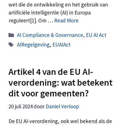
wet die de ontwikkeling en het gebruik van
artificiële intelligentie (AI) in Europa
reguleert[1]. Om …
Read More
Categorieën
AI Compliance & Governance
,
EU AI Act
Tags
AIRegelgeving
,
EUAIAct
Artikel 4 van de EU AI-
verordening: wat betekent
dit voor gemeenten?
20 juli 2024
door
Daniel Verloop
De EU AI-verordening, ook wel bekend als de