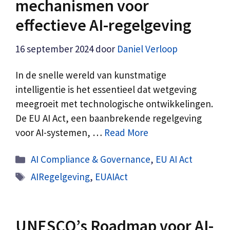
mechanismen voor
effectieve AI-regelgeving
16 september 2024
door
Daniel Verloop
In de snelle wereld van kunstmatige
intelligentie is het essentieel dat wetgeving
meegroeit met technologische ontwikkelingen.
De EU AI Act, een baanbrekende regelgeving
voor AI-systemen, …
Read More
Categorieën
AI Compliance & Governance
,
EU AI Act
Tags
AIRegelgeving
,
EUAIAct
UNESCO’s Roadmap voor AI-