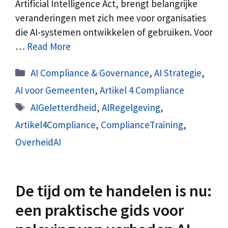
Artificial Intelligence Act, brengt belangrijke
veranderingen met zich mee voor organisaties
die AI-systemen ontwikkelen of gebruiken. Voor
…
Read More
Categorieën
AI Compliance & Governance
,
AI Strategie
,
AI voor Gemeenten
,
Artikel 4 Compliance
Tags
AIGeletterdheid
,
AIRegelgeving
,
Artikel4Compliance
,
ComplianceTraining
,
OverheidAI
De tijd om te handelen is nu:
een praktische gids voor