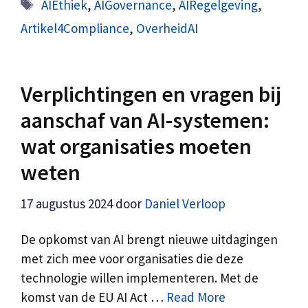
Tags
AIEthiek
,
AIGovernance
,
AIRegelgeving
,
Artikel4Compliance
,
OverheidAI
Verplichtingen en vragen bij
aanschaf van AI-systemen:
wat organisaties moeten
weten
17 augustus 2024
door
Daniel Verloop
De opkomst van AI brengt nieuwe uitdagingen
met zich mee voor organisaties die deze
technologie willen implementeren. Met de
komst van de EU AI Act …
Read More