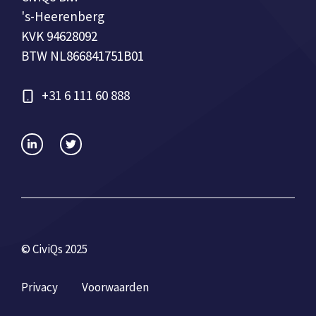
's-Heerenberg
KVK 94628092
BTW NL866841751B01
+31 6 111 60 888
© CiviQs 2025
Privacy
Voorwaarden