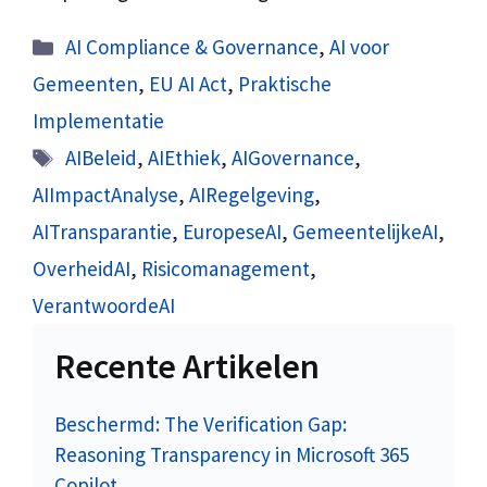
Categorieën
AI Compliance & Governance
,
AI voor
Gemeenten
,
EU AI Act
,
Praktische
Implementatie
Tags
AIBeleid
,
AIEthiek
,
AIGovernance
,
AIImpactAnalyse
,
AIRegelgeving
,
AITransparantie
,
EuropeseAI
,
GemeentelijkeAI
,
OverheidAI
,
Risicomanagement
,
VerantwoordeAI
Recente Artikelen
Beschermd: The Verification Gap:
Reasoning Transparency in Microsoft 365
Copilot