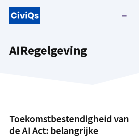
Ga
naar
MENU
de
inhoud
AIRegelgeving
Toekomstbestendigheid van
de AI Act: belangrijke