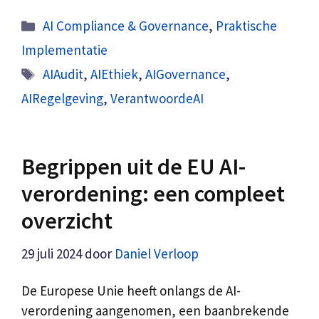
Categorieën
AI Compliance & Governance
,
Praktische
Implementatie
Tags
AIAudit
,
AIEthiek
,
AIGovernance
,
AIRegelgeving
,
VerantwoordeAI
Begrippen uit de EU AI-
verordening: een compleet
overzicht
29 juli 2024
door
Daniel Verloop
De Europese Unie heeft onlangs de AI-
verordening aangenomen, een baanbrekende