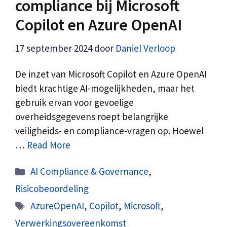
compliance bij Microsoft
Copilot en Azure OpenAI
17 september 2024
door
Daniel Verloop
De inzet van Microsoft Copilot en Azure OpenAI
biedt krachtige AI-mogelijkheden, maar het
gebruik ervan voor gevoelige
overheidsgegevens roept belangrijke
veiligheids- en compliance-vragen op. Hoewel
…
Read More
Categorieën
AI Compliance & Governance
,
Risicobeoordeling
Tags
AzureOpenAI
,
Copilot
,
Microsoft
,
Verwerkingsovereenkomst