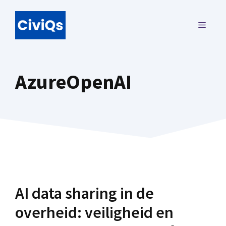
Ga
naar
MENU
de
inhoud
AzureOpenAI
AI data sharing in de
overheid: veiligheid en