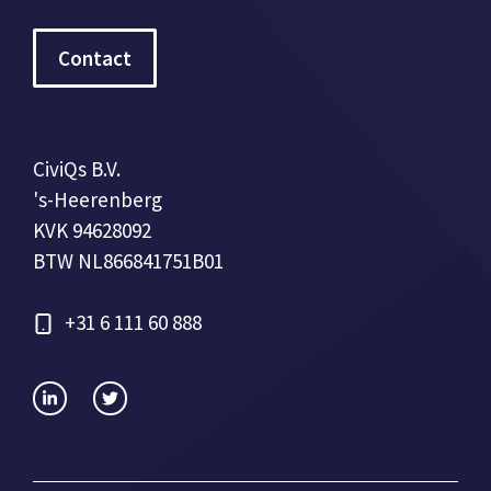
Contact
CiviQs B.V.
's-Heerenberg
KVK 94628092
BTW NL866841751B01
+31 6 111 60 888