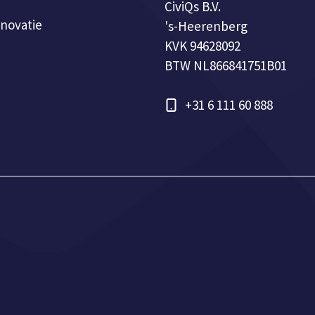
CiviQs B.V.
novatie
's-Heerenberg
KVK 94628092
BTW NL866841751B01
+31 6 111 60 888