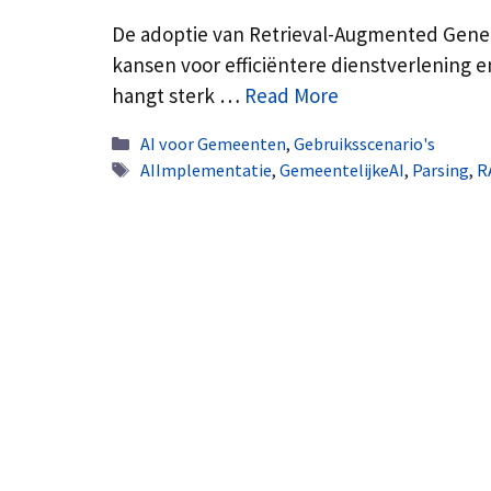
De adoptie van Retrieval-Augmented Gen
kansen voor efficiëntere dienstverlening 
hangt sterk …
Read More
Categorieën
AI voor Gemeenten
,
Gebruiksscenario's
Tags
AIImplementatie
,
GemeentelijkeAI
,
Parsing
,
R