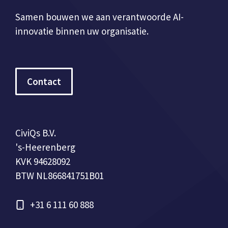
Samen bouwen we aan verantwoorde AI-
innovatie binnen uw organisatie.
Contact
CiviQs B.V.
's-Heerenberg
KVK 94628092
BTW NL866841751B01
+31 6 111 60 888