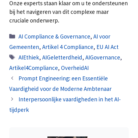
Onze experts staan klaar om u te ondersteunen
bij het navigeren van dit complexe maar
cruciale onderwerp.
Categorieën
AI Compliance & Governance
,
AI voor
Gemeenten
,
Artikel 4 Compliance
,
EU AI Act
Tags
AIEthiek
,
AIGeletterdheid
,
AIGovernance
,
Artikel4Compliance
,
OverheidAI
Prompt Engineering: een Essentiële
Vaardigheid voor de Moderne Ambtenaar
Interpersoonlijke vaardigheden in het AI-
tijdperk